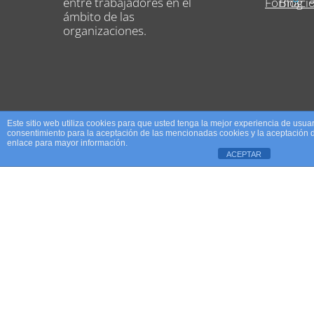
entre trabajadores en el
Formaci
Blog
ámbito de las
organizaciones.
Este sitio web utiliza cookies para que usted tenga la mejor experiencia de usu
consentimiento para la aceptación de las mencionadas cookies y la aceptación 
enlace para mayor información.
ACEPTAR