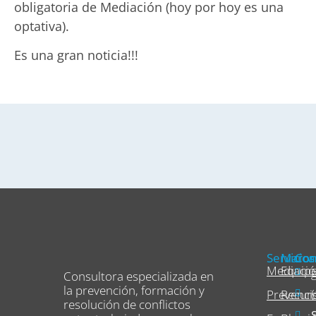
obligatoria de Mediación (hoy por hoy es una
optativa).
Es una gran noticia!!!
Servicios
Marca
Con
Mediaci
Equip
Consultora especializada en
la prevención, formación y
Prevenci
Recur
resolución de conflictos