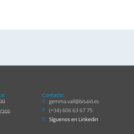
a:
Contacto:
po
gemma.vall@bisaid.es
(+34) 606 63 67 75
rsos
Síguenos en Linkedin