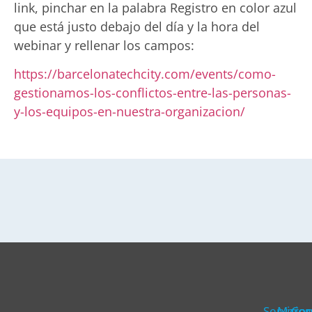
link, pinchar en la palabra Registro en color azul
que está justo debajo del día y la hora del
webinar y rellenar los campos:
https://barcelonatechcity.com/events/como-
gestionamos-los-conflictos-entre-las-personas-
y-los-equipos-en-nuestra-organizacion/
Servicios
Marca
Con