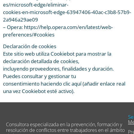
es/microsoft-edge/eliminar-
cookies-en-microsoft-edge-63947406-40ac-c3b8-57b9-
2a946a29ae09
– Opera: https://help.opera.com/en/latest/web-
preferences/#cookies
Declaración de cookies
Este sitio web utiliza Cookiebot para mostrar la
declaración detallada de cookies,
incluyendo proveedores, finalidades y duración.
Puedes consultar y gestionar tu
consentimiento haciendo clic aquí (añadir enlace real
una vez Cookiebot esté activo).
Se
Me
Consultora especializada en la prevención, formación y
resolución de conflictos entre trabajadores en el ámbito
Pr