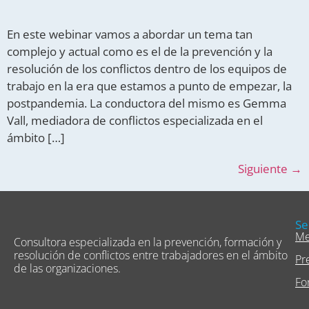
En este webinar vamos a abordar un tema tan
complejo y actual como es el de la prevención y la
resolución de los conflictos dentro de los equipos de
trabajo en la era que estamos a punto de empezar, la
postpandemia. La conductora del mismo es Gemma
Vall, mediadora de conflictos especializada en el
ámbito […]
Siguiente
→
Se
Me
Consultora especializada en la prevención, formación y
resolución de conflictos entre trabajadores en el ámbito
Pr
de las organizaciones.
Fo