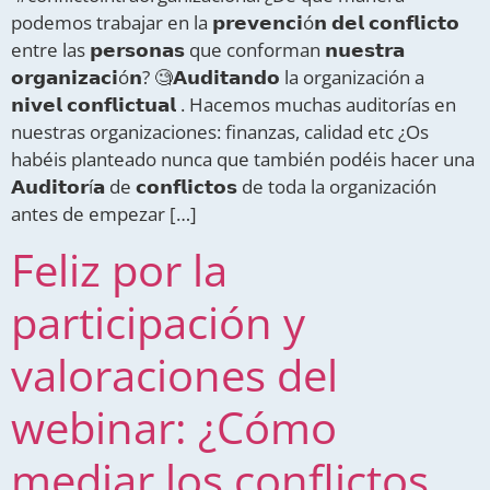
podemos trabajar en la 𝗽𝗿𝗲𝘃𝗲𝗻𝗰𝗶ó𝗻 𝗱𝗲𝗹 𝗰𝗼𝗻𝗳𝗹𝗶𝗰𝘁𝗼
entre las 𝗽𝗲𝗿𝘀𝗼𝗻𝗮𝘀 que conforman 𝗻𝘂𝗲𝘀𝘁𝗿𝗮
𝗼𝗿𝗴𝗮𝗻𝗶𝘇𝗮𝗰𝗶ó𝗻? 🧐𝗔𝘂𝗱𝗶𝘁𝗮𝗻𝗱𝗼 la organización a
𝗻𝗶𝘃𝗲𝗹 𝗰𝗼𝗻𝗳𝗹𝗶𝗰𝘁𝘂𝗮𝗹 . Hacemos muchas auditorías en
nuestras organizaciones: finanzas, calidad etc ¿Os
habéis planteado nunca que también podéis hacer una
𝗔𝘂𝗱𝗶𝘁𝗼𝗿í𝗮 de 𝗰𝗼𝗻𝗳𝗹𝗶𝗰𝘁𝗼𝘀 de toda la organización
antes de empezar […]
Feliz por la
participación y
valoraciones del
webinar: ¿Cómo
mediar los conflictos